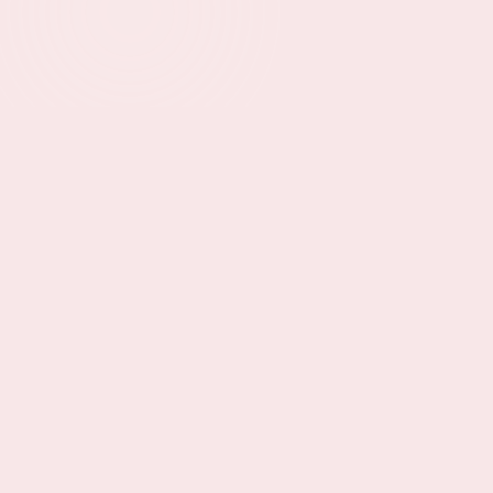
Protégez votre entreprise dès
aujourd’hui,
Contactez-nous !
Contactez-nous
Face aux défis juridiques, chaque décision compte.
Notre équipe vous guide avec expertise et réactivité
pour structurer, protéger et faire grandir votre
entreprise en toute sérénité. Ensemble, transformons
chaque obstacle en opportunité stratégique.