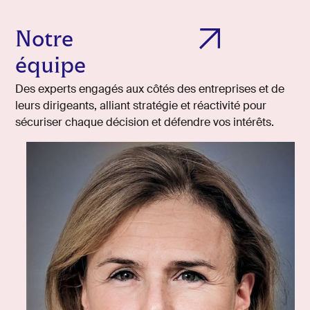
N
o
t
r
e
é
q
u
i
p
e
Des experts engagés aux côtés des entreprises et de
leurs dirigeants, alliant stratégie et réactivité pour
sécuriser chaque décision et défendre vos intérêts.