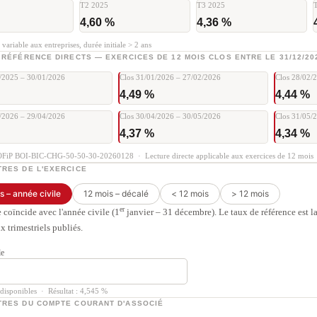
T2 2025
T3 2025
4,60 %
4,36 %
 variable aux entreprises, durée initiale > 2 ans
 RÉFÉRENCE DIRECTS — EXERCICES DE 12 MOIS CLOS ENTRE LE 31/12/202
2/2025 – 30/01/2026
Clos 31/01/2026 – 27/02/2026
Clos 28/02/
4,49 %
4,44 %
3/2026 – 29/04/2026
Clos 30/04/2026 – 30/05/2026
Clos 31/05/
4,37 %
4,34 %
OFiP BOI-BIC-CHG-50-50-30-20260128 · Lecture directe applicable aux exercices de 12 mois
RES DE L'EXERCICE
s – année civile
12 mois – décalé
< 12 mois
> 12 mois
er
e coïncide avec l'année civile (1
janvier – 31 décembre). Le taux de référence est 
x trimestriels publiés.
le
disponibles · Résultat : 4,545 %
RES DU COMPTE COURANT D'ASSOCIÉ