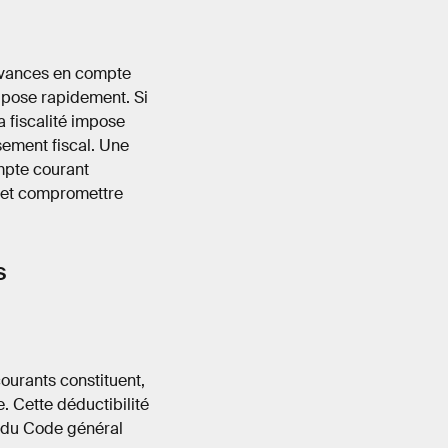
 avances en compte
 pose rapidement. Si
a fiscalité impose
ssement fiscal. Une
mpte courant
e et compromettre
s
ourants constituent,
e. Cette déductibilité
12 du Code général