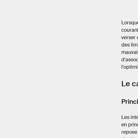
Lorsque
courant
verser 
des lim
mauvais
d'assoc
l'optim
Le c
Princ
Les int
en prin
repose 