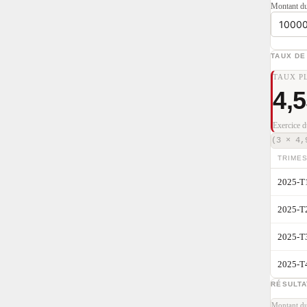
Montant du
TAUX D
TAUX P
4,
Exercice 
(3 × 4,
TRIME
2025-T
2025-T
2025-T
2025-T
RÉSULTA
Montant du