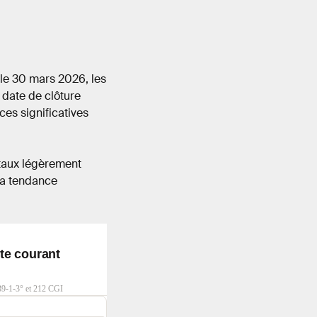
 le 30 mars 2026, les
 date de clôture
es significatives
 taux légèrement
 la tendance
te courant
39-1-3° et 212 CGI