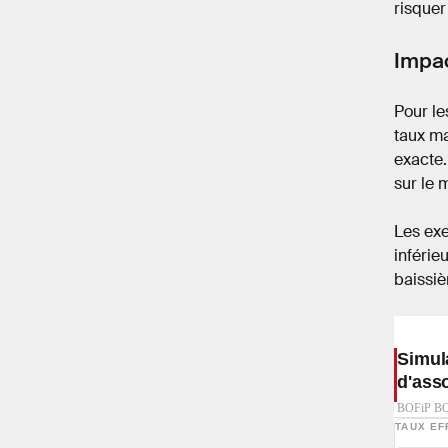
risquer
Impac
Pour le
taux ma
exacte.
sur le 
Les exe
inférie
baissiè
Simul
d'ass
BOFiP BOI
TAUX EF