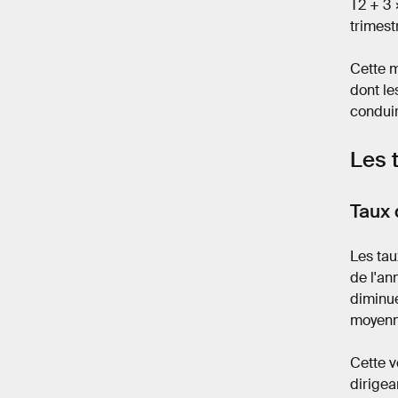
T2 + 3 
trimest
Cette m
dont le
conduir
Les 
Taux 
Les tau
de l'an
diminué
moyenn
Cette v
dirigea