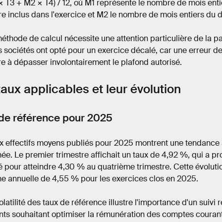
× T3 + M2 × T4) / 12, où M1 représente le nombre de mois ent
re inclus dans l'exercice et M2 le nombre de mois entiers du d
éthode de calcul nécessite une attention particulière de la pa
s sociétés ont opté pour un exercice décalé, car une erreur de
e à dépasser involontairement le plafond autorisé.
taux applicables et leur évolution
de référence pour 2025
x effectifs moyens publiés pour 2025 montrent une tendance 
née. Le premier trimestre affichait un taux de 4,92 %, qui a 
 pour atteindre 4,30 % au quatrième trimestre. Cette évolut
e annuelle de 4,55 % pour les exercices clos en 2025.
olatilité des taux de référence illustre l'importance d'un suivi 
nts souhaitant optimiser la rémunération des comptes couran