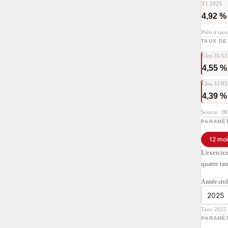
T1 2025
4,92 %
Prêts à taux
TAUX DE
Clos 31/1
4,55 %
Clos 31/0
4,39 %
Source : B
PARAMÈT
12 moi
L'exercic
quatre tau
Année civi
Taux 2025 
PARAMÈT