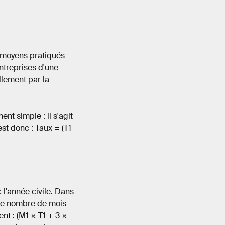
s moyens pratiqués
entreprises d'une
llement par la
ent simple : il s'agit
st donc : Taux = (T1
 l'année civile. Dans
 le nombre de mois
nt : (M1 × T1 + 3 ×