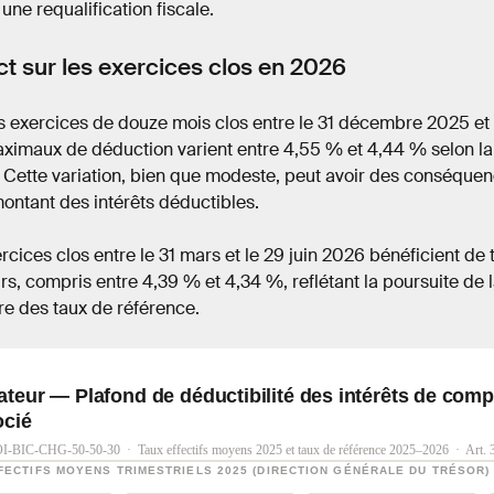
 une requalification fiscale.
t sur les exercices clos en 2026
s exercices de douze mois clos entre le 31 décembre 2025 et
ximaux de déduction varient entre 4,55 % et 4,44 % selon la
 Cette variation, bien que modeste, peut avoir des conséquenc
montant des intérêts déductibles.
rcices clos entre le 31 mars et le 29 juin 2026 bénéficient de
urs, compris entre 4,39 % et 4,34 %, reflétant la poursuite de
re des taux de référence.
ateur — Plafond de déductibilité des intérêts de comp
ocié
-BIC-CHG-50-50-30 · Taux effectifs moyens 2025 et taux de référence 2025–2026 · Art. 
FECTIFS MOYENS TRIMESTRIELS 2025 (DIRECTION GÉNÉRALE DU TRÉSOR)