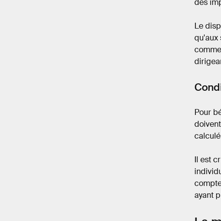
des imp
Le disp
qu'aux 
commerc
dirigea
Condi
Pour bé
doivent
calculé
Il est 
individ
compte 
ayant p