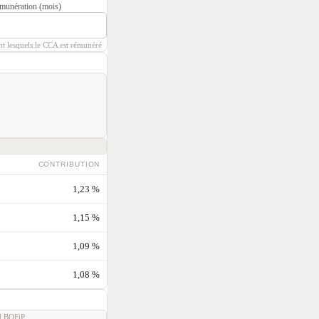
munération (mois)
t lesquels le CCA est rémunéré
CONTRIBUTION
1,23 %
1,15 %
1,09 %
1,08 %
d BOFiP