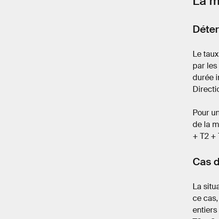
La m
Déter
Le taux
par les
durée i
Directi
Pour un
de la m
+ T2 + 
Cas d
La situ
ce cas,
entiers