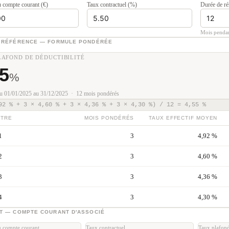
 compte courant (€)
Taux contractuel (%)
Durée de ré
Mois pendan
E RÉFÉRENCE — FORMULE PONDÉRÉE
LAFOND DE DÉDUCTIBILITÉ
55
%
du 01/01/2025 au 31/12/2025 · 12 mois pondérés
92 % + 3 × 4,60 % + 3 × 4,36 % + 3 × 4,30 %) / 12 = 4,55 %
STRE
MOIS PONDÉRÉS
TAUX EFFECTIF MOYEN
1
3
4,92 %
2
3
4,60 %
3
3
4,36 %
4
3
4,30 %
T — COMPTE COURANT D'ASSOCIÉ
 compte courant
Taux contractuel
Taux plafon