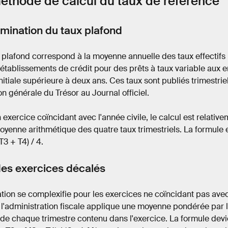
éthode de calcul du taux de référence
mination du taux plafond
 plafond correspond à la moyenne annuelle des taux effectif
 établissements de crédit pour des prêts à taux variable aux 
nitiale supérieure à deux ans. Ces taux sont publiés trimestrie
on générale du Trésor au Journal officiel.
 exercice coïncidant avec l'année civile, le calcul est relativem
oyenne arithmétique des quatre taux trimestriels. La formule e
T3 + T4) / 4.
es exercices décalés
ation se complexifie pour les exercices ne coïncidant pas avec
 l'administration fiscale applique une moyenne pondérée par
 de chaque trimestre contenu dans l'exercice. La formule devie